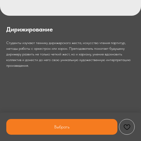
Дирижирование
Студенты изучают технику дирижерского жеста, искусство чтения партитур,
методы работы с оркестром или хором. Преподаватель помогает будущему
дирижеру развить не только четкий жест, но и харизму, умение вдохновить
коллектив и донести до него свою уникальную художественную интерпретацию
произведения.
Выбрать