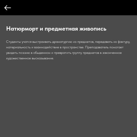
Натюрморт и предметная живопись
Студенты учатся выстраивать драматургию из предметов, передавать их фактуру,
материальность и взаимодействие в пространстве. Преподаватель помогает
увидеть поэзию в обыденном и превратить группу предметов в законченное
художественное высказывание.