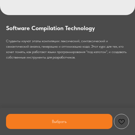
Software Compilation Technology
Студенты изучат этапы компиляции: лексический, синтаксический и
семантический анализ, генерацию и оптимизацию кода. Этот курс для тех, кто
хочет понять, как работают языки программирования "под капотом", и создавать
собственные инструменты для разработчиков.
Выбрать