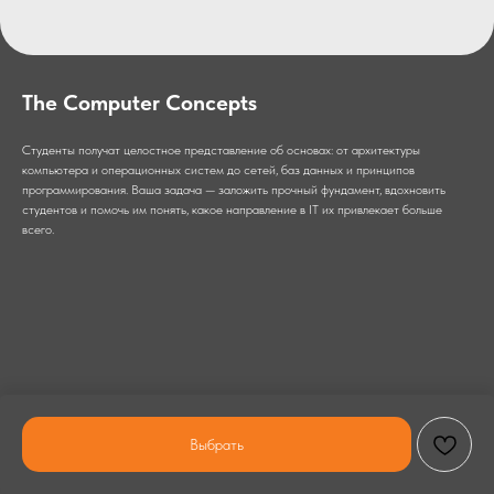
The Computer Concepts
Студенты получат целостное представление об основах: от архитектуры
компьютера и операционных систем до сетей, баз данных и принципов
программирования. Ваша задача — заложить прочный фундамент, вдохновить
студентов и помочь им понять, какое направление в IT их привлекает больше
всего.
Выбрать