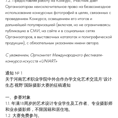
7.2. Предоставляя работу на Конкурс, Участник дает
Организаторам неисключительное право на безвозмездное
использование конкурсных фотографий в целях, связанных с
проведением Конкурса, освещением его итогов и
дальнейшей популяризацией (включая, но не ограничиваясь:
публикацию в СМИ, на сайте и в социальных сетях
Организаторов, в выставочных каталогах и полиграфической
продукции), с обязательным указанием имени автора.
С уважением, Оргкомитет Международного фестиваля-
конкурса искусств «UNIART»
通知 № 1
关于河南艺术职业学院中外合作办学文化艺术交流月“设计·
生态·视野”国际摄影大赛的征稿通知
一、参赛对象
1.1. 年满18周岁的艺术设计专业学生及工作者、专业摄影师
和业余摄影师，不限国籍和居住地。
1.2. 大赛免费参与。