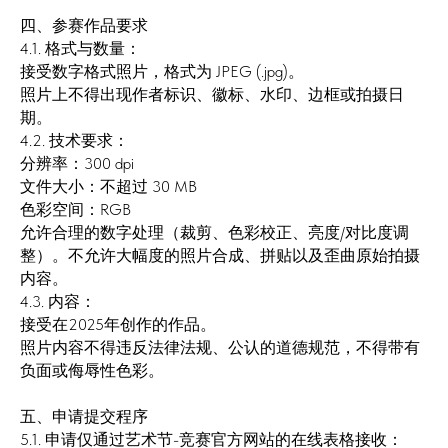
四、参赛作品要求
4.1. 格式与数量：
接受数字格式照片，格式为 JPEG (.jpg)。
照片上不得出现作者标识、徽标、水印、边框或拍摄日
期。
4.2. 技术要求：
分辨率：300 dpi
文件大小：不超过 30 MB
色彩空间：RGB
允许合理的数字处理（裁剪、色彩校正、亮度/对比度调
整）。不允许大幅度的照片合成、拼贴以及歪曲原始拍摄
内容。
4.3. 内容：
接受在2025年创作的作品。
照片内容不得违反法律法规、公认的道德规范，不得带有
负面或侮辱性色彩。
五、申请提交程序
5.1. 申请仅通过艺术节-竞赛官方网站的在线表格接收：