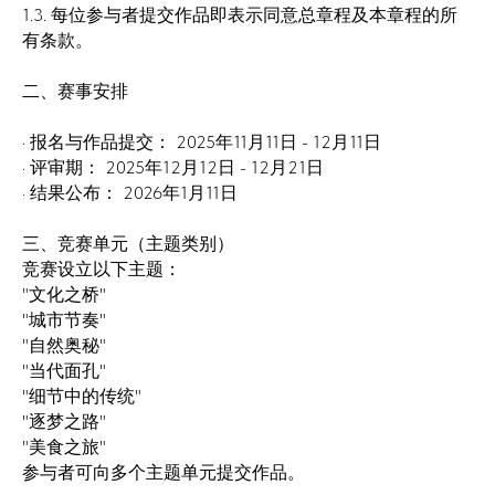
1.3. 每位参与者提交作品即表示同意总章程及本章程的所
有条款。
二、赛事安排
· 报名与作品提交： 2025年11月11日 - 12月11日
· 评审期： 2025年12月12日 - 12月21日
· 结果公布： 2026年1月11日
三、竞赛单元（主题类别）
竞赛设立以下主题：
"文化之桥"
"城市节奏"
"自然奥秘"
"当代面孔"
"细节中的传统"
"逐梦之路"
"美食之旅"
参与者可向多个主题单元提交作品。