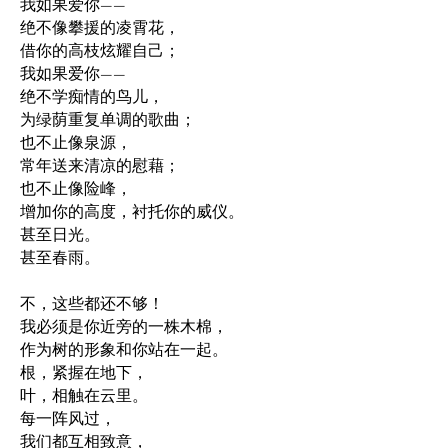
我如果爱你——
绝不像攀援的凌霄花，
借你的高枝炫耀自己；
我如果爱你——
绝不学痴情的鸟儿，
为绿荫重复单调的歌曲；
也不止像泉源，
常年送来清凉的慰藉；
也不止像险峰，
增加你的高度，衬托你的威仪。
甚至日光。
甚至春雨。
不，这些都还不够！
我必须是你近旁的一株木棉，
作为树的形象和你站在一起。
根，紧握在地下，
叶，相触在云里。
每一阵风过，
我们都互相致意，