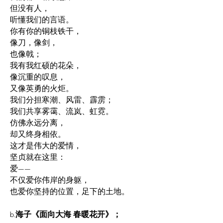
但没有人，
听懂我们的言语。
你有你的铜枝铁干，
像刀，像剑，
也像戟；
我有我红硕的花朵，
像沉重的叹息，
又像英勇的火炬。
我们分担寒潮、风雷、霹雳；
我们共享雾霭、流岚、虹霓。
仿佛永远分离，
却又终身相依。
这才是伟大的爱情，
坚贞就在这里：
爱——
不仅爱你伟岸的身躯，
也爱你坚持的位置，足下的土地。
b.
海子《面向大海 春暖花开》；